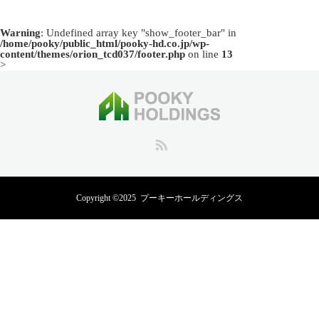
Warning
: Undefined array key "show_footer_bar" in
/home/pooky/public_html/pooky-hd.co.jp/wp-
content/themes/orion_tcd037/footer.php
on line
13
>
RSS
Copyright ©2025
プーキーホールディングス